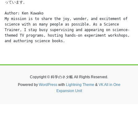
っています。
Author: Ken Kuwako
My mission is to share the joy, wonder, and excitement of 
science with as many people as possible. As a Science 
Trainer, I stay busy supervising and appearing on science-
themed TV programs, hosting hands-on experiment workshops, 
and authoring science books.
Copyright © 科学のネタ帳 All Rights Reserved.
Powered by
WordPress
with
Lightning Theme
&
VK All in One
Expansion Unit