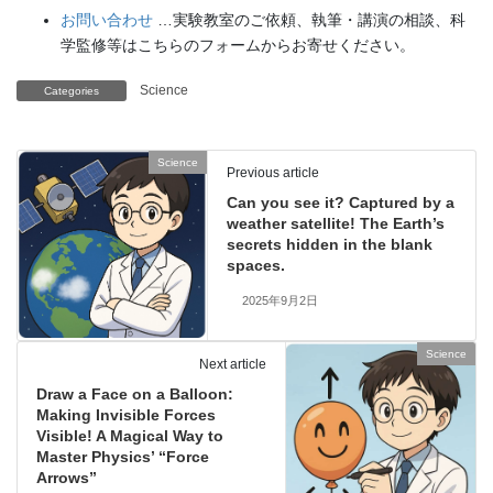
お問い合わせ
…実験教室のご依頼、執筆・講演の相談、科
学監修等はこちらのフォームからお寄せください。
Science
Categories
Science
Previous article
Can you see it? Captured by a
weather satellite! The Earth’s
secrets hidden in the blank
spaces.
2025年9月2日
Science
Next article
Draw a Face on a Balloon:
Making Invisible Forces
Visible! A Magical Way to
Master Physics’ “Force
Arrows”