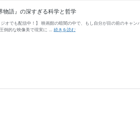
界物語』の深すぎる科学と哲学
ラジオでも配信中！】 映画館の暗闇の中で、もし自分が目の前のキャン
「絵
圧倒的な映像美で現実に …
続きを読む
が
上
手
い」
の
正
体
と
は？
映
画
ド
ラ
え
も
ん