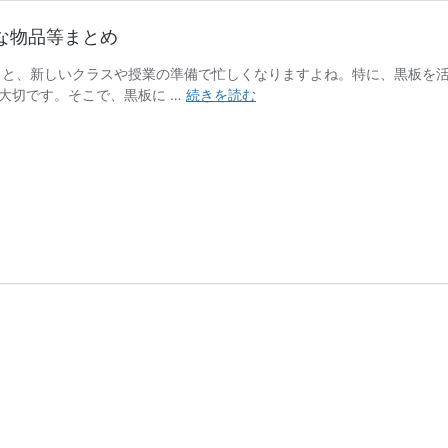
な物品等まとめ
ると、新しいクラスや授業の準備で忙しくなりますよね。特に、黒板を
新
大切です。そこで、黒板に …
続きを読む
学
期
ス
タ
ー
ト
ダ
ッ
シ
ュ！
黒
板
に
貼
る
カ