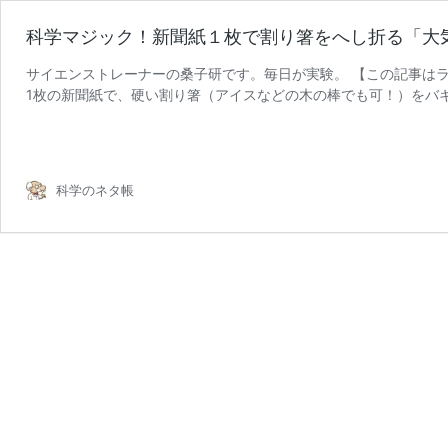
科学マジック！新聞紙１枚で割り箸をへし折る「大
サイエンストレーナーの桑子研です。毎日が実験。 【この記事はラ
1枚の新聞紙で、硬い割り箸（アイスなどの木の棒でも可！）をバ
科
——。そう聞いたら、あな …
続きを読む
学
マ
ジ
科学のネタ帳
ッ
ク！
新
聞
紙
１
枚
で
割
り
箸
を