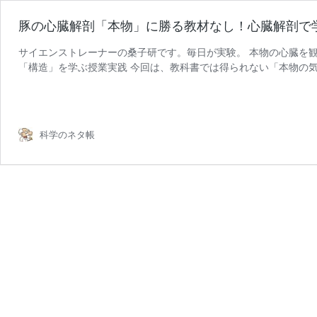
豚の心臓解剖「本物」に勝る教材なし！心臓解剖で
サイエンストレーナーの桑子研です。毎日が実験。 本物の心臓を
「構造」を学ぶ授業実践 今回は、教科書では得られない「本物の
豚
テーマはなんと——豚の心 …
続きを読む
の
心
臓
科学のネタ帳
解
剖
「本
物」
に
勝
る
教
材
な
し！
心