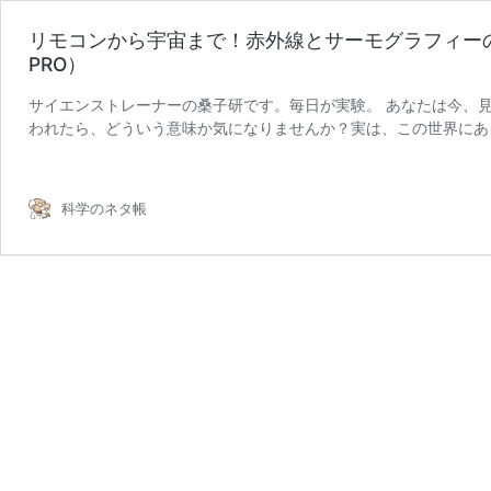
リモコンから宇宙まで！赤外線とサーモグラフィーの面白
PRO）
サイエンストレーナーの桑子研です。毎日が実験。 あなたは今、
われたら、どういう意味か気になりませんか？実は、この世界にあ
リ
を出しています。その光を捉 …
続きを読む
モ
コ
科学のネタ帳
ン
か
ら
宇
宙
ま
で！
赤
外
線
と
サ