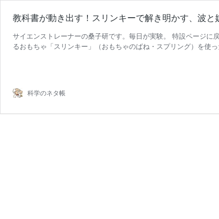
教科書が動き出す！スリンキーで解き明かす、波と
サイエンストレーナーの桑子研です。毎日が実験。 特設ページに戻
るおもちゃ「スリンキー」（おもちゃのばね・スプリング）を使っ
教
験をご紹介します。 am …
続きを読む
科
書
が
科学のネタ帳
動
き
出
す！
ス
リ
ン
キ
ー
で
解
き