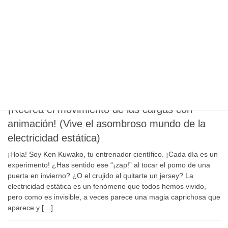
¿alguna vez te has preguntado qué pasaría si les acercaras esa
fuerza invisible que todos conocemos? Sí, me refiero a la
electricidad estática, esa que hace […]
2026年2月27日
Science
¿Qué ocurre dentro de un
electroscopio de láminas de oro?
¡Recrea el movimiento de las cargas con
animación! (Vive el asombroso mundo de la
electricidad estática)
¡Hola! Soy Ken Kuwako, tu entrenador científico. ¡Cada día es un
experimento! ¿Has sentido ese “¡zap!” al tocar el pomo de una
puerta en invierno? ¿O el crujido al quitarte un jersey? La
electricidad estática es un fenómeno que todos hemos vivido,
pero como es invisible, a veces parece una magia caprichosa que
aparece y […]