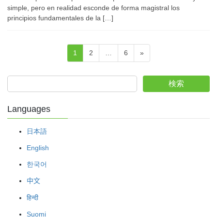
simple, pero en realidad esconde de forma magistral los
principios fundamentales de la […]
Paginación
Page
Page
Page
1
2
…
6
»
de
entradas
検索
Languages
日本語
English
한국어
中文
हिन्दी
Suomi